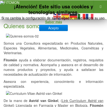
¡Atención! Este sitio usa cookies y
tecnologías similares.
Si no cambia la configuración de su navegador, usted acepta su uso.
Saber más
Quienes somos
Acepto
Somos una Consultora especializada en Productos Naturales,
Especies Vegetales, Alimentarias, Medicinales, Cosméticas y
Veterinarias.
Fitomón
ayuda a elaborar documentación, registros, requisitos
de calidad y normativa. Acompaña y asesora en el desarrollo de
nuevos productos y proyectos, y ayuda a satisfacer las
necesidades de actualización de información.
Asesora con experiencia, conocimiento e información
especializada.
De la mano de
Astrid van Ginkel
, (
Link Currículum Astrid van
Ginkel
) Licenciada en Farmacia y Master en Biología,
Fitomón