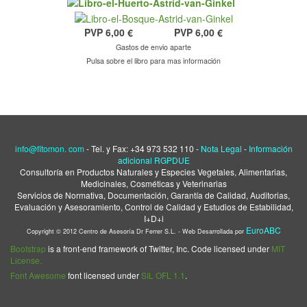
PVP
6,00 €
PVP
6,00 €
Gastos de envio aparte
Pulsa sobre el libro para mas información
info@fitomon. com
- Tel. y Fax: +34 973 532 110
-
Nota
Leg
al
-
Información
adicional RGPDUE
Consultoría en Productos Naturales y Especies Vegetales, Alimentarias,
Medicinales, Cosméticas y Veterinarias
Servicios de Normativa, Documentación, Garantía de Calidad, Auditorias,
Evaluación y Asesoramiento, Control de Calidad y Estudios de Estabilidad,
I+D+i
EuroABC
Copyright © 2012 Centro de Asesoría Dr Ferrer S.L. - Web Desarrollada por
Bootstrap
is a front-end framework of Twitter, Inc. Code licensed under
MIT
License.
Font Awesome
font licensed under
SIL OFL 1.1
.