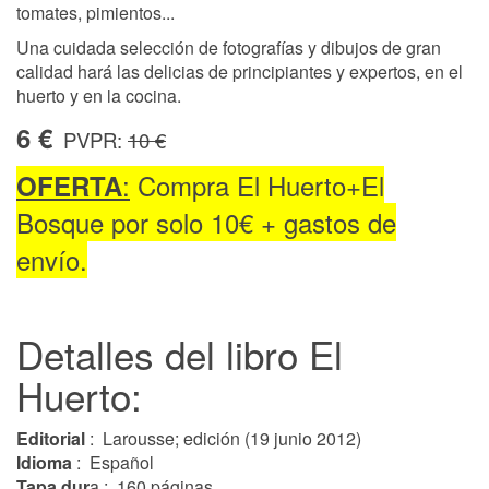
tomates, pimientos...
Una cuidada selección de fotografías y dibujos de gran
calidad hará las delicias de principiantes y expertos, en el
huerto y en la cocina.
6 €
PVPR:
10 €
:
Compra El Huerto+El
OFERTA
Bosque por solo 10€ + gastos de
envío.
Detalles del libro El
Huerto:
Editorial
‏: ‎ Larousse; edición (19 junio 2012)
Idioma
: ‎ Español
Tapa dur
a : ‎ 160 páginas