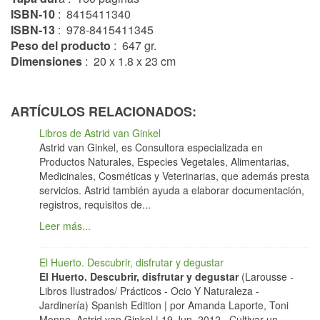
ISBN-10
‏: ‎ 8415411340
ISBN-13
‏: ‎ 978-8415411345
Peso del producto
‏: ‎ 647 gr.
Dimensiones
‏: ‎ 20 x 1.8 x 23 cm
ARTÍCULOS RELACIONADOS:
Libros de Astrid van Ginkel
Astrid van Ginkel, es Consultora especializada en
Productos Naturales, Especies Vegetales, Alimentarias,
Medicinales, Cosméticas y Veterinarias, que además presta
servicios. Astrid también ayuda a elaborar documentación,
registros, requisitos de...
Leer más...
El Huerto. Descubrir, disfrutar y degustar
El Huerto. Descubrir, disfrutar y degustar
(Larousse -
Libros Ilustrados/ Prácticos - Ocio Y Naturaleza -
Jardinería) Spanish Edition | por Amanda Laporte, Toni
Monne, Astrid van Ginkel | 19 Jun, 2012 Cultivar un