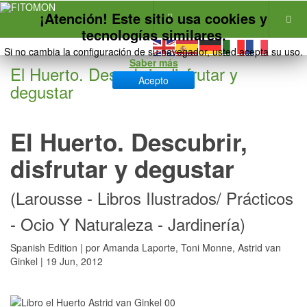
¡Atención! Este sitio usa cookies y
tecnologías similares.
Si no cambia la configuración de su navegador, usted acepta su uso.
Saber más
El Huerto. Descubrir, disfrutar y
Acepto
degustar
El Huerto. Descubrir,
disfrutar y degustar
(Larousse - Libros Ilustrados/ Prácticos
- Ocio Y Naturaleza - Jardinería)
Spanish Edition | por Amanda Laporte, Toni Monne, Astrid van
Ginkel | 19 Jun, 2012