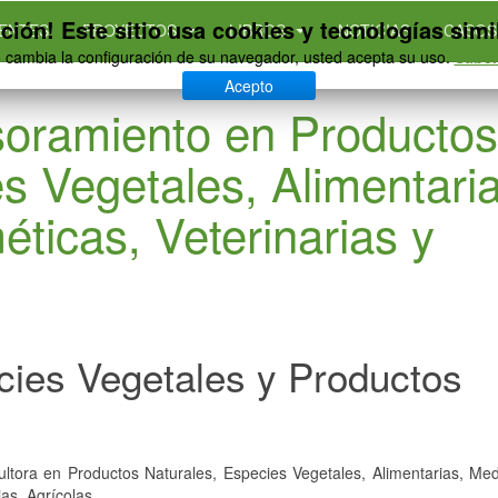
ción! Este sitio usa cookies y tecnologías simi
IENTES
PROYECTOS
LIBROS
NOTICIAS
CASOS
o cambia la configuración de su navegador, usted acepta su uso.
Saber
Acepto
soramiento en Productos
s Vegetales, Alimentaria
ticas, Veterinarias y
cies Vegetales y Productos
tora en Productos Naturales, Especies Vegetales, Alimentarias, Medi
as, Agrícolas.