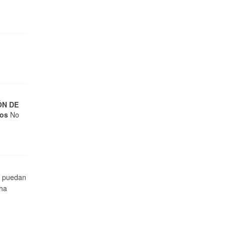
ÓN DE
ios
No
e puedan
 ha