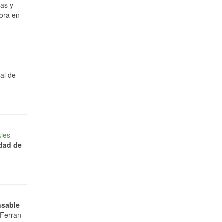
cas y
sora en
tal de
kies
edad de
sable
Ferran