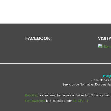
FACEBOOK:
VISIT
info@
Consultoría en
Servicios de Normativa, Documentaci
Bootstrap
is a front-end framework of Twitter, Inc. Code license
Font Awesome
font licensed under
SIL OFL 1.1
.