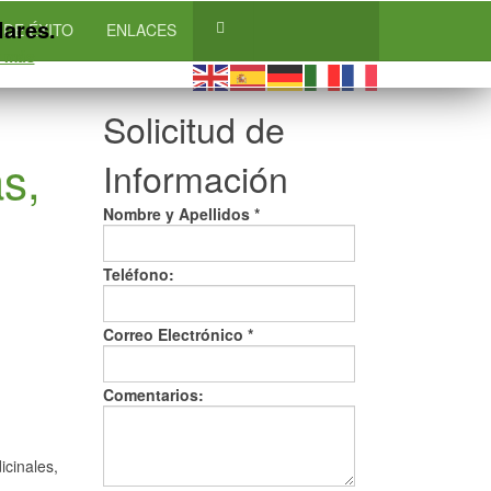
lares.
 DE ÉXITO
ENLACES
 más
Solicitud de
s,
Información
Nombre y Apellidos *
Teléfono:
Correo Electrónico
*
Comentarios:
cinales,