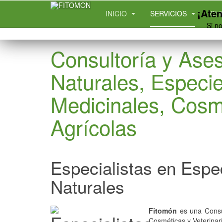
¡Aten
INICIO
SERVICIOS
CL
Si n
Consultoría y Ase
Naturales, Especie
Medicinales, Cosmé
Agrícolas
Especialistas en Espe
Naturales
Fitomón
es una Consul
Cosméticas y Veterinari