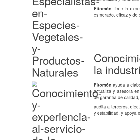
Fitomón
tiene la expe
esmerado, eficaz y de c
Conocimie
la industr
Fitomón
ayuda a elabo
actualiza y asesora en
de garantía de calidad,
audita a terceros, efec
y estabilidad, y apoya 