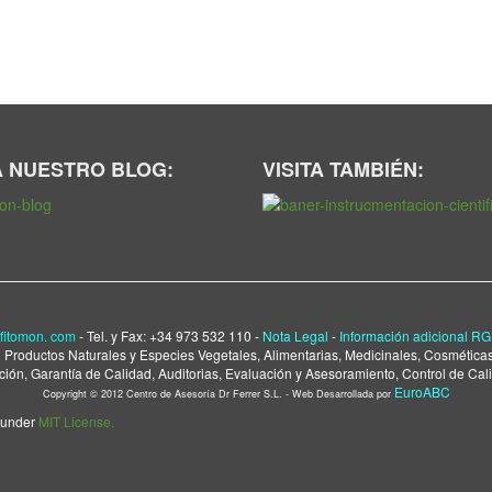
A NUESTRO BLOG:
VISITA TAMBIÉN:
fitomon. com
- Tel. y Fax: +34 973 532 110
-
Nota
Leg
al
-
Información adicional 
 Productos Naturales y Especies Vegetales, Alimentarias, Medicinales, Cosméticas
ón, Garantía de Calidad, Auditorias, Evaluación y Asesoramiento, Control de Cali
EuroABC
Copyright © 2012 Centro de Asesoría Dr Ferrer S.L. - Web Desarrollada por
d under
MIT License.