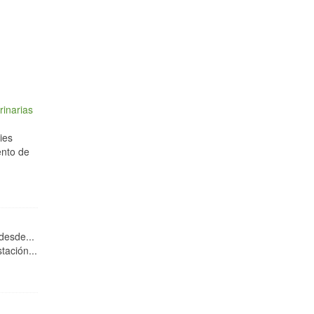
rinarias
ies
ento de
desde...
tación...