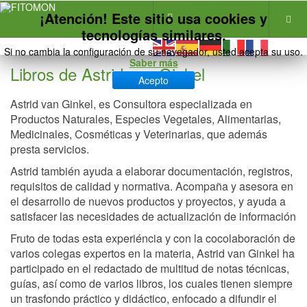
¡Atención! Este sitio usa cookies y
tecnologías similares.
Si no cambia la configuración de su navegador, usted acepta su uso.
Saber más
Libros de Astrid van Ginkel
Acepto
Astrid van Ginkel, es Consultora especializada en
Productos Naturales, Especies Vegetales, Alimentarias,
Medicinales, Cosméticas y Veterinarias, que además
presta servicios.
Astrid también ayuda a elaborar documentación, registros,
requisitos de calidad y normativa. Acompaña y asesora en
el desarrollo de nuevos productos y proyectos, y ayuda a
satisfacer las necesidades de actualización de información
Fruto de todas esta experiéncia y con la cocolaboración de
varios colegas expertos en la materia, Astrid van Ginkel ha
participado en el redactado de multitud de notas técnicas,
guías, así como de varios libros, los cuales tienen siempre
un trasfondo práctico y didáctico, enfocado a difundir el