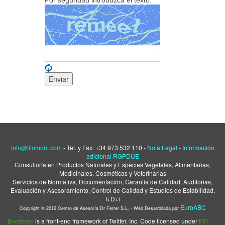
Por seguridad introduzca el texto:
info@fitomon. com
- Tel. y Fax: +34 973 532 110
-
Nota
Leg
al
-
Información
adicional RGPDUE
Consultoría en Productos Naturales y Especies Vegetales, Alimentarias,
Medicinales, Cosméticas y Veterinarias
Servicios de Normativa, Documentación, Garantía de Calidad, Auditorias,
Evaluación y Asesoramiento, Control de Calidad y Estudios de Estabilidad,
I+D+i
EuroABC
Copyright © 2012 Centro de Asesoría Dr Ferrer S.L. - Web Desarrollada por
Bootstrap
is a front-end framework of Twitter, Inc. Code licensed under
MIT